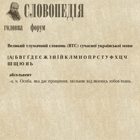
Великий тлумачний словник (ВТС) сучасної української мови
[А]
Б
В
Г
Ґ
Д
Е
Є
Ж
З
И
Ї
Й
К
Л
М
Н
О
П
Р
С
Т
У
Ф
Х
Ц
Ч
Ш
Щ
Ю
Я
Ь
абсольвент
-а,
ч.
Особа, яка дає прощення, звільняє від якихось зобов'язань.