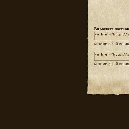
Ви можете постави
матиме такий вигл
матиме такий вигл