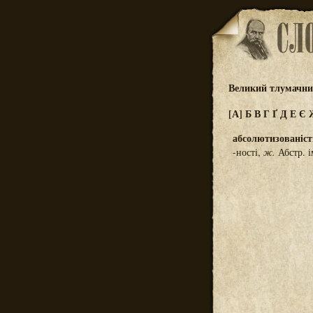
Великий тлумачний
[А]
Б
В
Г
Ґ
Д
Е
Є
абсолютизованіст
-ності,
ж.
Абстр. і