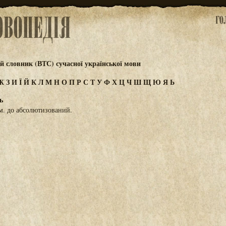
 словник (ВТС) сучасної української мови
Ж
З
И
Ї
Й
К
Л
М
Н
О
П
Р
С
Т
У
Ф
Х
Ц
Ч
Ш
Щ
Ю
Я
Ь
ь
м. до абсолютизований.