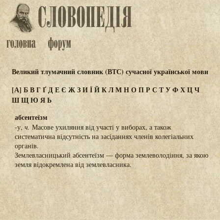
Великий тлумачний словник (ВТС) сучасної української мови
[А]
Б
В
Г
Ґ
Д
Е
Є
Ж
З
И
Ї
Й
К
Л
М
Н
О
П
Р
С
Т
У
Ф
Х
Ц
Ч
Ш
Щ
Ю
Я
Ь
абсентеїзм
-у,
ч.
Масове ухиляння від участі у виборах, а також
систематична відсутність на засіданнях членів колегіальних
органів.
Землевласницький абсентеїзм — форма землеволодіння, за якою
земля відокремлена від землевласника.