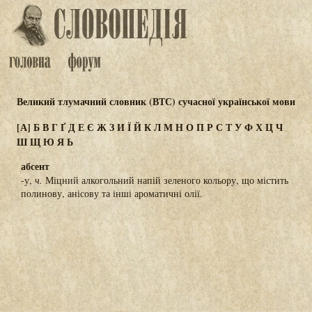
Великий тлумачний словник (ВТС) сучасної української мови
[А]
Б
В
Г
Ґ
Д
Е
Є
Ж
З
И
Ї
Й
К
Л
М
Н
О
П
Р
С
Т
У
Ф
Х
Ц
Ч
Ш
Щ
Ю
Я
Ь
абсент
-у,
ч.
Міцний алкогольний напій зеленого кольору, що містить
полинову, анісову та інші ароматичні олії.