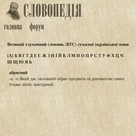
Великий тлумачний словник (ВТС) сучасної української мови
[А]
Б
В
Г
Ґ
Д
Е
Є
Ж
З
И
Ї
Й
К
Л
М
Н
О
П
Р
С
Т
У
Ф
Х
Ц
Ч
Ш
Щ
Ю
Я
Ь
абрисний
-а, -е.Який дає загальний обрис предмета за допомогою самих
тільки ліній; контурний.