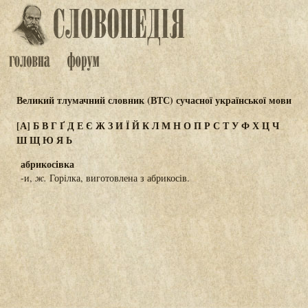
Великий тлумачний словник (ВТС) сучасної української мови
[А]
Б
В
Г
Ґ
Д
Е
Є
Ж
З
И
Ї
Й
К
Л
М
Н
О
П
Р
С
Т
У
Ф
Х
Ц
Ч
Ш
Щ
Ю
Я
Ь
абрикосівка
-и,
ж.
Горілка, виготовлена з абрикосів.