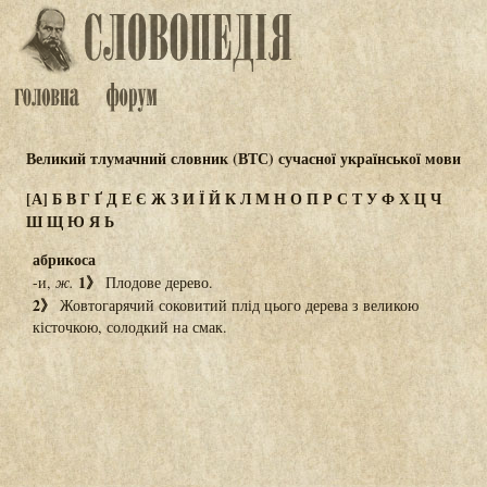
Великий тлумачний словник (ВТС) сучасної української мови
[А]
Б
В
Г
Ґ
Д
Е
Є
Ж
З
И
Ї
Й
К
Л
М
Н
О
П
Р
С
Т
У
Ф
Х
Ц
Ч
Ш
Щ
Ю
Я
Ь
абрикоса
1》
-и,
ж.
Плодове дерево.
2》
Жовтогарячий соковитий плід цього дерева з великою
кісточкою, солодкий на смак.