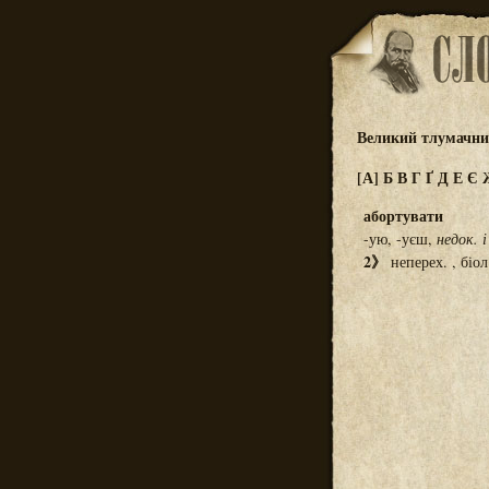
Великий тлумачний
[А]
Б
В
Г
Ґ
Д
Е
Є
абортувати
-ую, -уєш,
недок.
і
2》
неперех. , біо