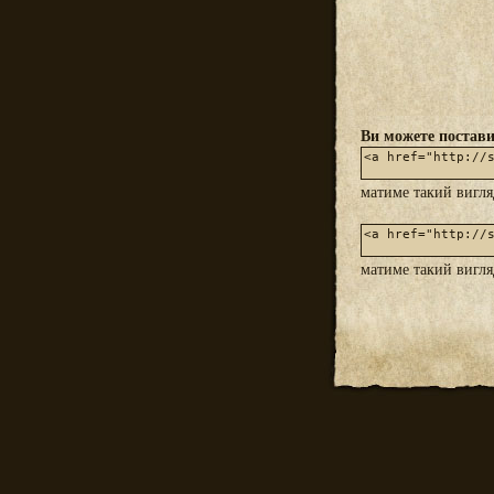
Ви можете постави
матиме такий вигл
матиме такий вигл