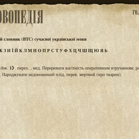
 словник (ВТС) сучасної української мови
Ж
З
И
Ї
Й
К
Л
М
Н
О
П
Р
С
Т
У
Ф
Х
Ц
Ч
Ш
Щ
Ю
Я
Ь
1》
док.
перех. , мед. Переривати вагітність оперативним втручанням; р
л. Народжувати недоношений плід, перев. мертвий (про тварин).