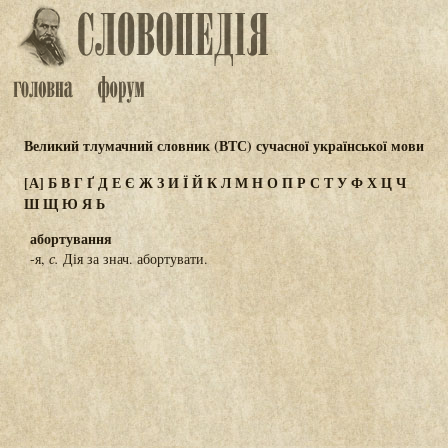
Великий тлумачний словник (ВТС) сучасної української мови
[А]
Б
В
Г
Ґ
Д
Е
Є
Ж
З
И
Ї
Й
К
Л
М
Н
О
П
Р
С
Т
У
Ф
Х
Ц
Ч
Ш
Щ
Ю
Я
Ь
абортування
-я,
с.
Дія за знач. абортувати.