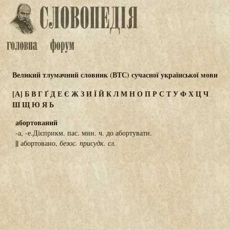
Великий тлумачний словник (ВТС) сучасної української мови
[А]
Б
В
Г
Ґ
Д
Е
Є
Ж
З
И
Ї
Й
К
Л
М
Н
О
П
Р
С
Т
У
Ф
Х
Ц
Ч
Ш
Щ
Ю
Я
Ь
абортований
-а, -е.Дієприкм. пас. мин. ч. до абортувати.
||
абортовано,
безос. присудк. сл.