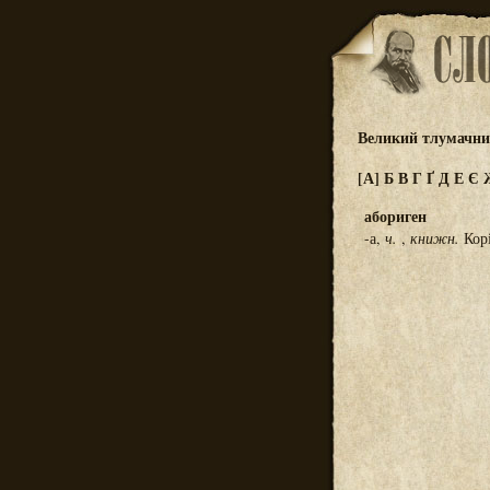
Великий тлумачний
[А]
Б
В
Г
Ґ
Д
Е
Є
абориген
-а,
ч.
,
книжн.
Корі