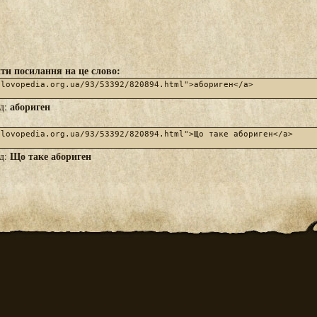
ти посилання на це слово:
абориген
яд:
Що таке абориген
яд: