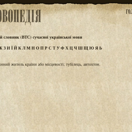
 словник (ВТС) сучасної української мови
Ж
З
И
Ї
Й
К
Л
М
Н
О
П
Р
С
Т
У
Ф
Х
Ц
Ч
Ш
Щ
Ю
Я
Ь
нний житель країни або місцевості; тубілець, автохтон.