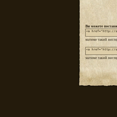
Ви можете постави
матиме такий вигл
матиме такий вигл