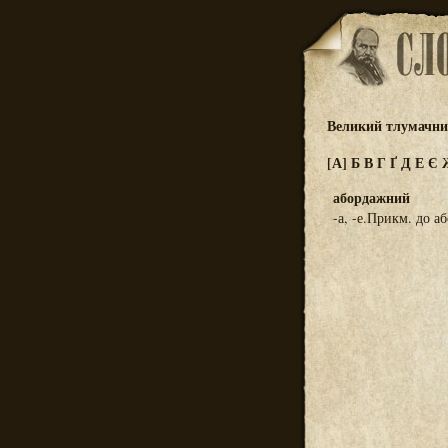
Великий тлумачний
[А]
Б
В
Г
Ґ
Д
Е
Є
абордажний
-а, -е.Прикм. до а