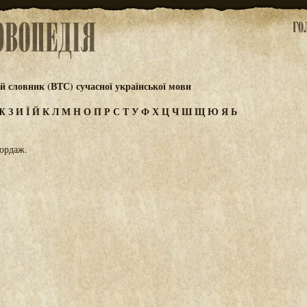
 словник (ВТС) сучасної української мови
Ж
З
И
Ї
Й
К
Л
М
Н
О
П
Р
С
Т
У
Ф
Х
Ц
Ч
Ш
Щ
Ю
Я
Ь
бордаж.