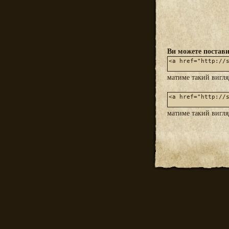
Ви можете постави
матиме такий вигл
матиме такий вигл