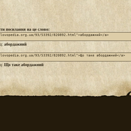
ти посилання на це слово:
абордажний
яд:
Що таке абордажний
яд: