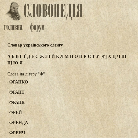
Словар українського сленгу
А
Б
В
Г
Ґ
Д
Е
Є
Ж
З
І
Й
К
Л
М
Н
О
П
Р
С
Т
У
Х
Ц
Ч
Ш
[Ф]
Щ
Ю
Я
Слова на літеру "Ф"
ФРАНКО
ФРАНТ
ФРАНЯ
ФРЕЙ
ФРЕНДА
ФРЕНЧ