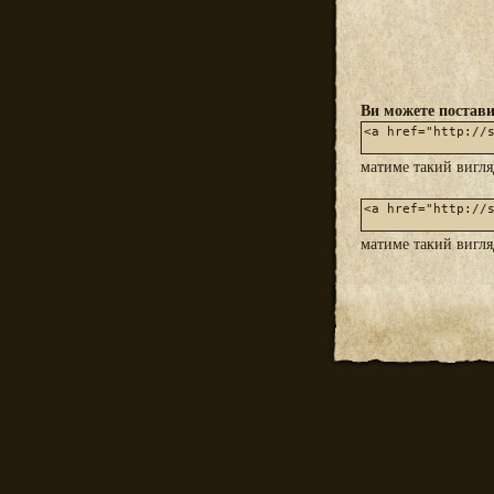
Ви можете постави
матиме такий вигл
матиме такий вигл