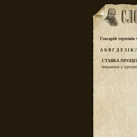
Глосарій термінів
А
Б
В
Г
Д
Е
З
І
К
СТАВКА ПРОЦЕ
виражене у процен