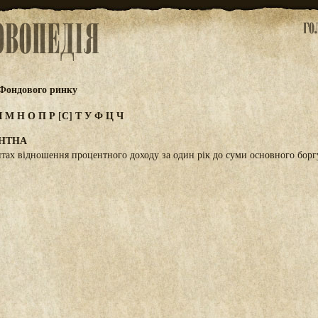
 Фондового ринку
Л
М
Н
О
П
Р
[С]
Т
У
Ф
Ц
Ч
НТНА
тах відношення процентного доходу за один рік до суми основного борг