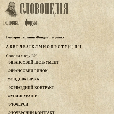
Глосарій термінів Фондового ринку
А
Б
В
Г
Д
Е
З
І
К
Л
М
Н
О
П
Р
С
Т
У
Ц
Ч
[Ф]
Слова на літеру "Ф"
ФІНАНСОВИЙ ІНСТРУМЕНТ
ФІНАНСОВИЙ РИНОК
ФОНДОВА БІРЖА
ФОРВАРДНИЙ КОНТРАКТ
ФУНДИРУВАННЯ
Ф’ЮЧЕРСИ
Ф’ЮЧЕРСНИЙ КОНТРАКТ