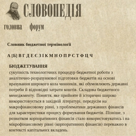
Словник бюджетної термінології
А
[Б]
В
Г
Д
Е
Є
З
І
К
М
Н
О
П
Р
С
Т
Ф
Ц
Ч
БЮДЖЕТУВАННЯ
сукупність технологічних процедур бюджетної роботи з
аналітично-розрахункової підготовки бюджетів на основі
врахування широкого кола чинників, які обумовлюють державні
потреби й відповідні затрати коштів. Складова бюджетного
менеджменту. Поняття, яке прийняте й історично широко
використовується в західній літературі, передусім на
макрофінансовому рівні, з проблематики державних фінансів
для характеристики процесу формування бюджетів. Пізніше, з
розвитком корпоративних фінансів стало використовуватись і на
мікрофінансовому рівні (корпоративних фінансів) переважно в
контексті капітальних вкладень.