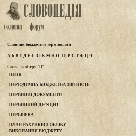
Словник бюджетної термінології
А
Б
В
Г
Д
Е
Є
З
І
К
М
Н
О
Р
С
Т
Ф
Ц
Ч
[П]
Слова на літеру "П"
ПЕНЯ
ПЕРІОДИЧНА БЮДЖЕТНА ЗВІТНІСТЬ
ПЕРВИННІ ДОКУМЕНТИ
ПЕРВИННИЙ ДЕФІЦИТ
ПЕРЕВІРКА
ПЛАН РАХУНКІВ З ОБЛІКУ
ВИКОНАННЯ БЮДЖЕТУ