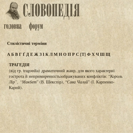
Стилістичні терміни
А
Б
В
Г
Ґ
Д
Е
Ж
З
І
К
Л
М
Н
О
П
Р
С
[Т]
Ф
Х
Ч
Ш
Щ
ТРАГЕДІЯ
(від гp. tragoеdia) драматичний жанр, для якого характерні
гостpота й непpимиpенністьзображуваних конфлiктів: “
Король
Лір”, “Макбет
” (В. Шекспір), “
Сава
Чалий
” (І. Карпенко-
Карий).