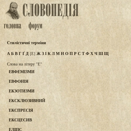
Стилістичні терміни
А
Б
В
Г
Ґ
Д
Ж
З
І
К
Л
М
Н
О
П
Р
С
Т
Ф
Х
Ч
Ш
Щ
[Е]
Слова на літеру "Е"
ЕВФЕМІЗМИ
ЕВФОНІЯ
ЕКЗОТИЗМИ
ЕКСКЛЮЗИВНИЙ
ЕКСПРЕСІЯ
ЕКСЦЕСИВ
ЕЛІПС