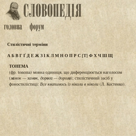
Стилістичні терміни
А
Б
В
Г
Ґ
Д
Е
Ж
З
І
К
Л
М
Н
О
П
Р
С
[Т]
Ф
Х
Ч
Ш
Щ
ТОНЕМА
(фр. tonema) мовна одиниця, що диференціюється наголосом
(
з
а
мок — зам
о
к, дор
о
га — дорог
а
); стилістичний засіб у
фоностилістиці:
Все квапимось із ніколи в ніколи
(Л. Костенко).