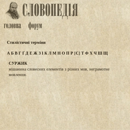
Стилістичні терміни
А
Б
В
Г
Ґ
Д
Е
Ж
З
І
К
Л
М
Н
О
П
Р
[С]
Т
Ф
Х
Ч
Ш
Щ
СУРЖИК
мішанина словесних елементів з різних мов, неграмотне
мовлення.