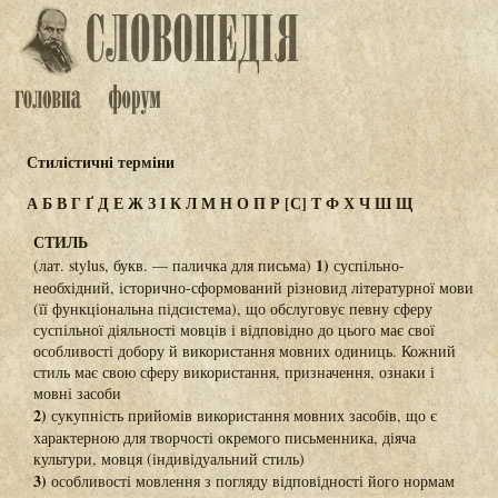
Стилістичні терміни
А
Б
В
Г
Ґ
Д
Е
Ж
З
І
К
Л
М
Н
О
П
Р
[С]
Т
Ф
Х
Ч
Ш
Щ
СТИЛЬ
1)
(лат. stylus, букв. — паличка для письма)
суспільно-
необхідний, історично-сформований різновид літературної мови
(її функціональна підсистема), що обслуговує певну сферу
суспільної діяльності мовців і відповідно до цього має свої
особливості добору й використання мовних одиниць. Кожний
стиль має свою сферу використання, призначення, ознаки і
мовні засоби
2)
сукупність прийомів використання мовних засобів, що є
характерною для творчості окремого письменника, діяча
культури, мовця (індивідуальний стиль)
3)
особливості мовлення з погляду відповідності його нормам