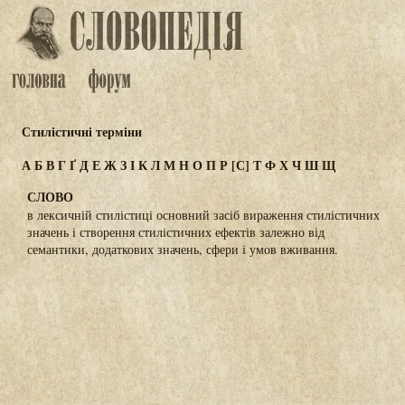
Стилістичні терміни
А
Б
В
Г
Ґ
Д
Е
Ж
З
І
К
Л
М
Н
О
П
Р
[С]
Т
Ф
Х
Ч
Ш
Щ
СЛОВО
в лексичній стилістиці основний засіб вираження стилістичних
значень і створення стилістичних ефектів залежно від
семантики, додаткових значень, сфери і умов вживання.