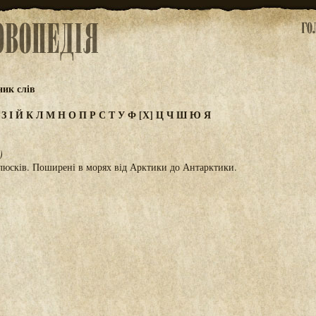
ик слів
Ж
З
І
Й
К
Л
М
Н
О
П
Р
С
Т
У
Ф
[Х]
Ц
Ч
Ш
Ю
Я
)
юсків. Поширені в морях від Арктики до Антарктики.