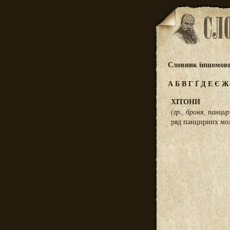
Словник іншомовн
А
Б
В
Г
Ґ
Д
Е
Є
ХІТОНИ
(гр., броня, панцир
ряд панцирних мол