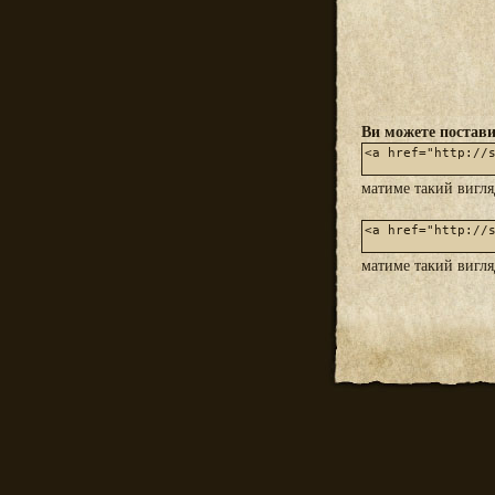
Ви можете постави
матиме такий вигл
матиме такий вигл