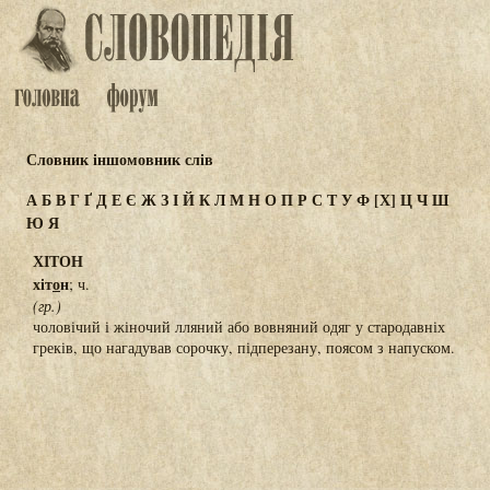
Словник іншомовник слів
А
Б
В
Г
Ґ
Д
Е
Є
Ж
З
І
Й
К
Л
М
Н
О
П
Р
С
Т
У
Ф
[Х]
Ц
Ч
Ш
Ю
Я
ХІТОН
хіт
о
н
; ч.
(гр.)
чоловічий і жіночий лляний або вовняний одяг у стародавніх
греків, що нагадував сорочку, підперезану, поясом з напуском.