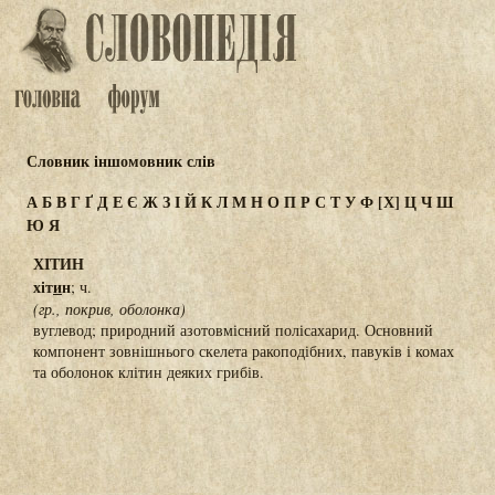
Словник іншомовник слів
А
Б
В
Г
Ґ
Д
Е
Є
Ж
З
І
Й
К
Л
М
Н
О
П
Р
С
Т
У
Ф
[Х]
Ц
Ч
Ш
Ю
Я
ХІТИН
хіт
и
н
; ч.
(гр., покрив, оболонка)
вуглевод; природний азотовмісний полісахарид. Основний
компонент зовнішнього скелета ракоподібних, павуків і комах
та оболонок клітин деяких грибів.