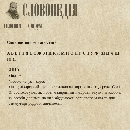
Словник іншомовник слів
А
Б
В
Г
Ґ
Д
Е
Є
Ж
З
І
Й
К
Л
М
Н
О
П
Р
С
Т
У
Ф
[Х]
Ц
Ч
Ш
Ю
Я
ХІНА
х
і
на
; ж.
(мовою кечуа - кора)
хінін; лікарський препарат; алкалоїд кори хінного дерева. Солі
X. застосовують як протималярійний і жарознижуючий засоби,
як засоби для зменшення збудливості серцевого м'яза та для
стимуляції родової діяльності.