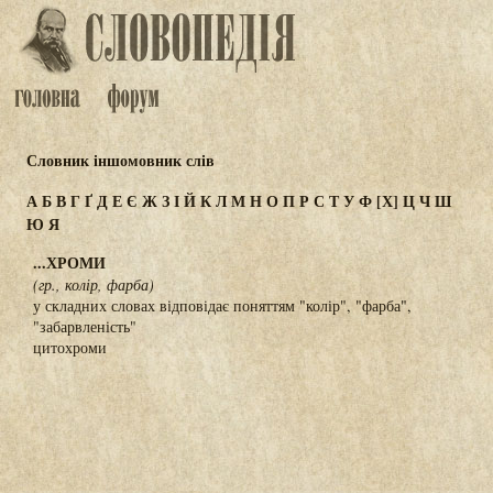
Словник іншомовник слів
А
Б
В
Г
Ґ
Д
Е
Є
Ж
З
І
Й
К
Л
М
Н
О
П
Р
С
Т
У
Ф
[Х]
Ц
Ч
Ш
Ю
Я
...ХРОМИ
(гр., колір, фарба)
у складних словах відповідає поняттям "колір", "фарба",
"забарвленість"
цитохроми