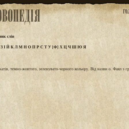
ик слів
Ж
З
І
Й
К
Л
М
Н
О
П
Р
С
Т
У
[Ф]
Х
Ц
Ч
Ш
Ю
Я
катів, темно-жовтого, зеленувато-чорного кольору. Від назви о. Фаял з 