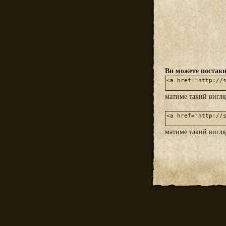
Ви можете постави
матиме такий вигл
матиме такий вигл