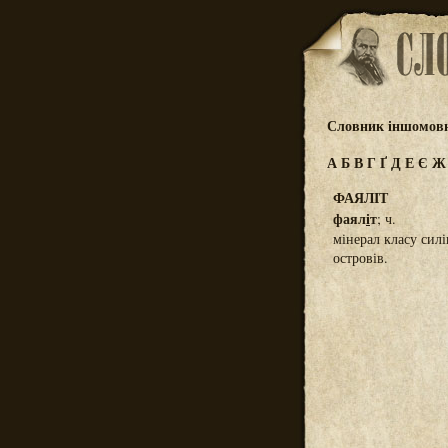
Словник іншомовн
А
Б
В
Г
Ґ
Д
Е
Є
ФАЯЛІТ
фаял
і
т
; ч.
мінерал класу силі
островів.