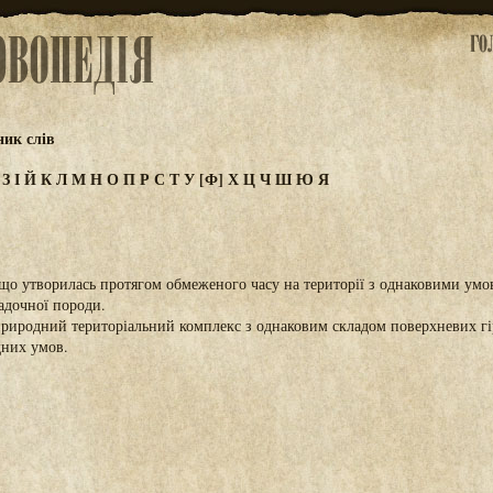
ик слів
Ж
З
І
Й
К
Л
М
Н
О
П
Р
С
Т
У
[Ф]
Х
Ц
Ч
Ш
Ю
Я
, що утворилась протягом обмеженого часу на території з однаковими ум
адочної породи.
риродний територіальний комплекс з однаковим складом поверхневих гір
дних умов.