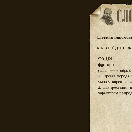
Словник іншомовн
А
Б
В
Г
Ґ
Д
Е
Є
ФАЦІЯ
ф
а
ція
; ж.
(лат., лице, образ)
1. Гірська порода
умов утворення ос
2. Найпростіший п
характером приро