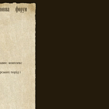
овами; комплекс
ських порід і