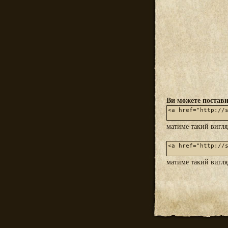
Ви можете постави
матиме такий вигл
матиме такий вигл