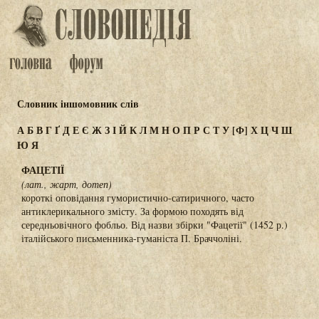
Словник іншомовник слів
А
Б
В
Г
Ґ
Д
Е
Є
Ж
З
І
Й
К
Л
М
Н
О
П
Р
С
Т
У
[Ф]
Х
Ц
Ч
Ш
Ю
Я
ФАЦЕТІЇ
(лат., жарт, дотеп)
короткі оповідання гумористично-сатиричного, часто
антиклерикального змісту. За формою походять від
середньовічного фобльо. Від назви збірки "Фацетії" (1452 р.)
італійського письменника-гуманіста П. Браччоліні.