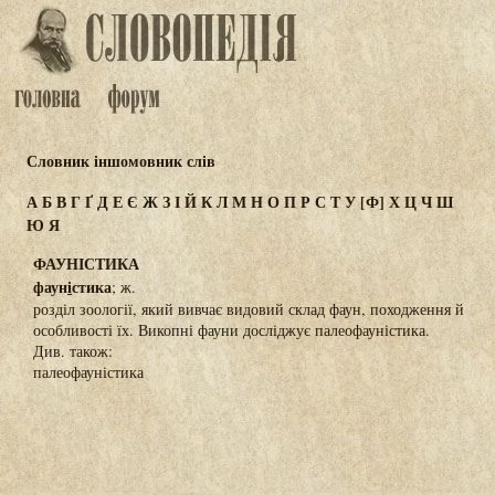
Словник іншомовник слів
А
Б
В
Г
Ґ
Д
Е
Є
Ж
З
І
Й
К
Л
М
Н
О
П
Р
С
Т
У
[Ф]
Х
Ц
Ч
Ш
Ю
Я
ФАУНІСТИКА
фаун
і
стика
; ж.
розділ зоології, який вивчає видовий склад фаун, походження й
особливості їх. Викопні фауни досліджує палеофауністика.
Див. також:
палеофауністика