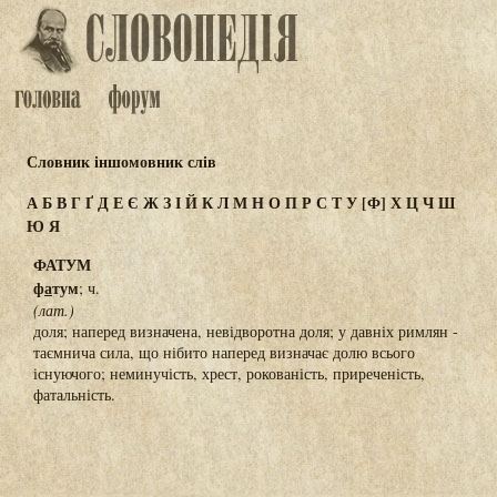
Словник іншомовник слів
А
Б
В
Г
Ґ
Д
Е
Є
Ж
З
І
Й
К
Л
М
Н
О
П
Р
С
Т
У
[Ф]
Х
Ц
Ч
Ш
Ю
Я
ФАТУМ
ф
а
тум
; ч.
(лат.)
доля; наперед визначена, невідворотна доля; у давніх римлян -
таємнича сила, що нібито наперед визначає долю всього
існуючого; неминучість, хрест, рокованість, приреченість,
фатальність.