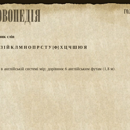
ик слів
Ж
З
І
Й
К
Л
М
Н
О
П
Р
С
Т
У
[Ф]
Х
Ц
Ч
Ш
Ю
Я
 англійській системі мір; дорівнює 6 англійським футам (1,8 м).