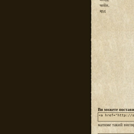
чейн,
ярд
Ви можете постави
матиме такий вигл