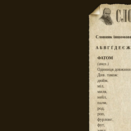
Словник іншомовн
А
Б
В
Г
Ґ
Д
Е
Є
ФАТОМ
(англ.)
Одиниця довжини в
Див. також:
дюйм,
міл,
миля,
нейл,
палм,
род,
роп,
фурлонг,
фут,
хенд,