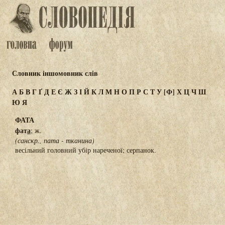
Словник іншомовник слів
А
Б
В
Г
Ґ
Д
Е
Є
Ж
З
І
Й
К
Л
М
Н
О
П
Р
С
Т
У
[Ф]
Х
Ц
Ч
Ш
Ю
Я
ФАТА
фат
а
; ж.
(санскр., пата - тканина)
весільний головний убір нареченої; серпанок.