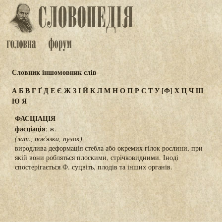
Словник іншомовник слів
А
Б
В
Г
Ґ
Д
Е
Є
Ж
З
І
Й
К
Л
М
Н
О
П
Р
С
Т
У
[Ф]
Х
Ц
Ч
Ш
Ю
Я
ФАСЦІАЦІЯ
фасці
а
ція
; ж.
(лат., пов'язка, пучок)
виродлива деформація стебла або окремих гілок рослини, при
якій вони робляться плоскими, стрічковидними. Іноді
спостерігається Ф. суцвіть, плодів та інших органів.