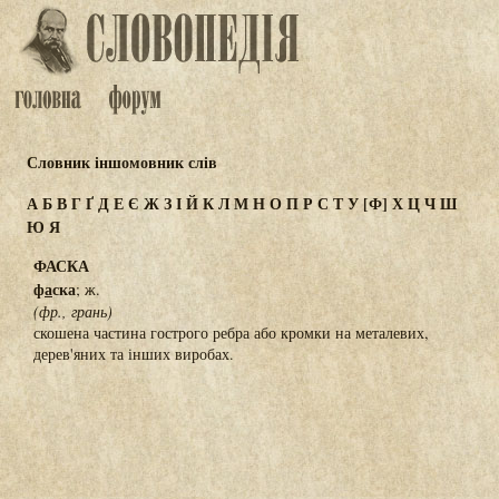
Словник іншомовник слів
А
Б
В
Г
Ґ
Д
Е
Є
Ж
З
І
Й
К
Л
М
Н
О
П
Р
С
Т
У
[Ф]
Х
Ц
Ч
Ш
Ю
Я
ФАСКА
ф
а
ска
; ж.
(фр., грань)
скошена частина гострого ребра або кромки на металевих,
дерев'яних та інших виробах.