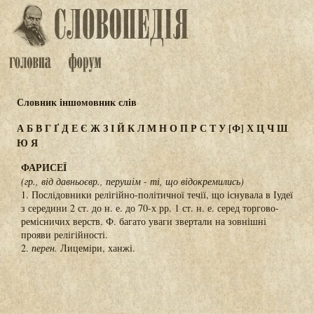
Словник іншомовник слів
А
Б
В
Г
Ґ
Д
Е
Є
Ж
З
І
Й
К
Л
М
Н
О
П
Р
С
Т
У
[Ф]
Х
Ц
Ч
Ш
Ю
Я
ФАРИСЕЇ
(гр., від давньоєвр., перушім - ті, що відокремились)
1. Послідовники релігійно-політичної течії, що існувала в Іудеї
з середини 2 ст. до н. е. до 70-х рр. 1 ст. н. е. серед торгово-
ремісничих верств. Ф. багато уваги звертали на зовнішні
прояви релігійності.
2.
перен.
Лицеміри, ханжі.