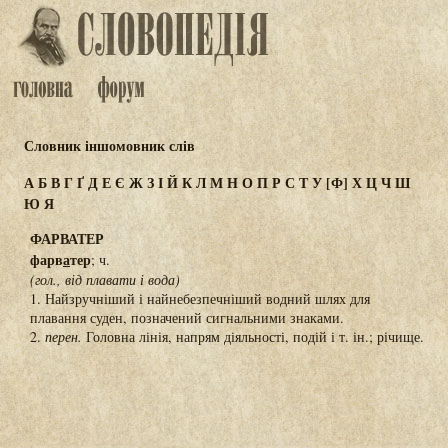
Словник іншомовник слів
А
Б
В
Г
Ґ
Д
Е
Є
Ж
З
І
Й
К
Л
М
Н
О
П
Р
С
Т
У
[Ф]
Х
Ц
Ч
Ш
Ю
Я
ФАРВАТЕР
фарв
а
тер
; ч.
(гол., від плавати і вода)
1. Найзручніший і найнебезпечніший водний шлях для
плавання суден, позначений сигнальними знаками.
2.
перен.
Головна лінія, напрям діяльності, подій і т. ін.; річище.