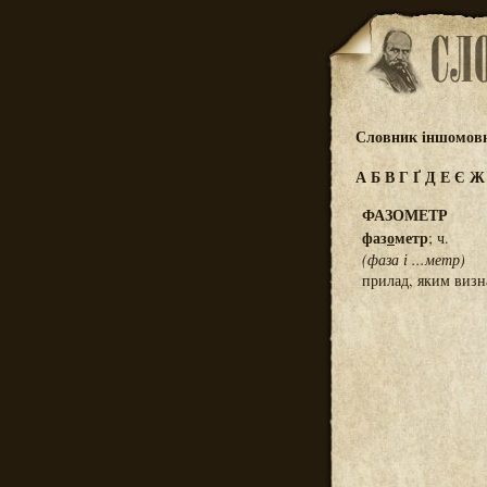
Словник іншомовн
А
Б
В
Г
Ґ
Д
Е
Є
ФАЗОМЕТР
фаз
о
метр
; ч.
(фаза і ...метр)
прилад, яким визн