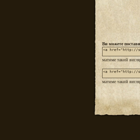
Ви можете постави
матиме такий вигл
матиме такий вигл