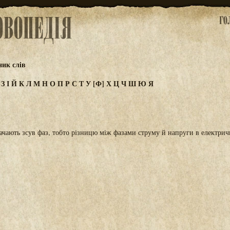
ик слів
Ж
З
І
Й
К
Л
М
Н
О
П
Р
С
Т
У
[Ф]
Х
Ц
Ч
Ш
Ю
Я
ачають зсув фаз, тобто різницю між фазами струму й напруги в електрич