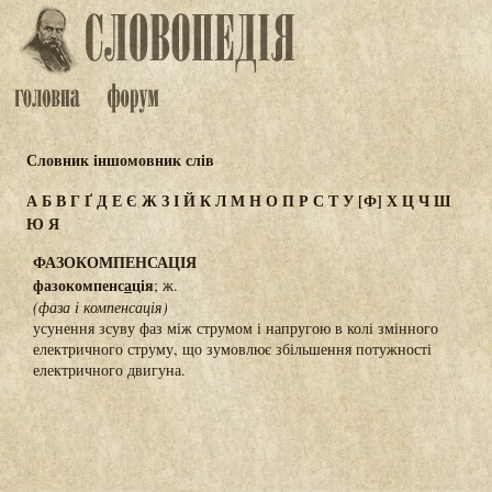
Словник іншомовник слів
А
Б
В
Г
Ґ
Д
Е
Є
Ж
З
І
Й
К
Л
М
Н
О
П
Р
С
Т
У
[Ф]
Х
Ц
Ч
Ш
Ю
Я
ФАЗОКОМПЕНСАЦІЯ
фазокомпенс
а
ція
; ж.
(фаза і компенсація)
усунення зсуву фаз між струмом і напругою в колі змінного
електричного струму, що зумовлює збільшення потужності
електричного двигуна.