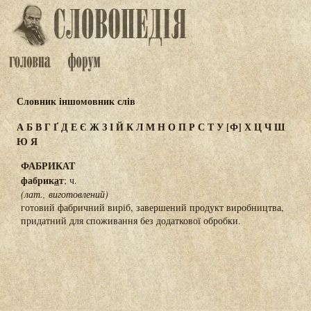
Словник іншомовник слів
А
Б
В
Г
Ґ
Д
Е
Є
Ж
З
І
Й
К
Л
М
Н
О
П
Р
С
Т
У
[Ф]
Х
Ц
Ч
Ш
Ю
Я
ФАБРИКАТ
фабрик
а
т
; ч.
(лат., виготовлений)
готовий фабричний виріб, завершений продукт виробництва,
придатний для споживання без додаткової обробки.