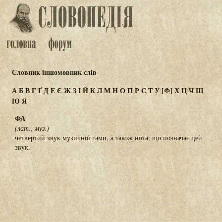
Словник іншомовник слів
А
Б
В
Г
Ґ
Д
Е
Є
Ж
З
І
Й
К
Л
М
Н
О
П
Р
С
Т
У
[Ф]
Х
Ц
Ч
Ш
Ю
Я
ФА
(лат., муз.)
четвертий звук музичної гами, а також нота, що позначає цей
звук.