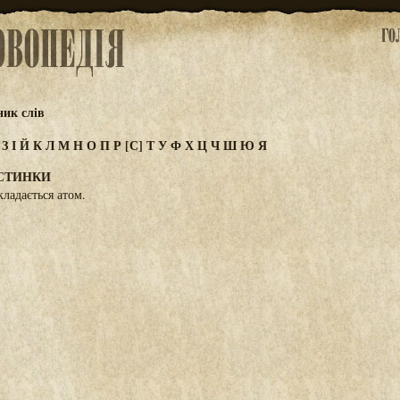
ик слів
Ж
З
І
Й
К
Л
М
Н
О
П
Р
[С]
Т
У
Ф
Х
Ц
Ч
Ш
Ю
Я
СТИНКИ
кладається атом.