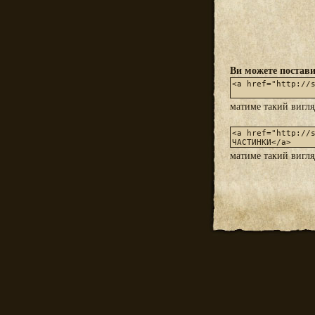
Ви можете постави
матиме такий вигл
матиме такий вигл