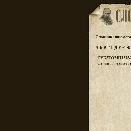
Словник іншомовн
А
Б
В
Г
Ґ
Д
Е
Є
СУБАТОМНІ ЧА
частинки, з яких с