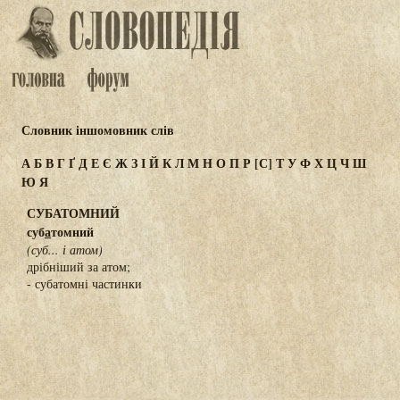
Словник іншомовник слів
А
Б
В
Г
Ґ
Д
Е
Є
Ж
З
І
Й
К
Л
М
Н
О
П
Р
[С]
Т
У
Ф
Х
Ц
Ч
Ш
Ю
Я
СУБАТОМНИЙ
суб
а
томний
(суб... і атом)
дрібніший за атом;
- субатомні частинки