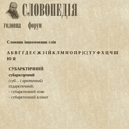
Словник іншомовник слів
А
Б
В
Г
Ґ
Д
Е
Є
Ж
З
І
Й
К
Л
М
Н
О
П
Р
[С]
Т
У
Ф
Х
Ц
Ч
Ш
Ю
Я
СУБАРКТИЧНИЙ
субаркт
и
чний
(суб... і арктичний)
підарктичннй;
- субарктичний пояс
- субарктичний клімат