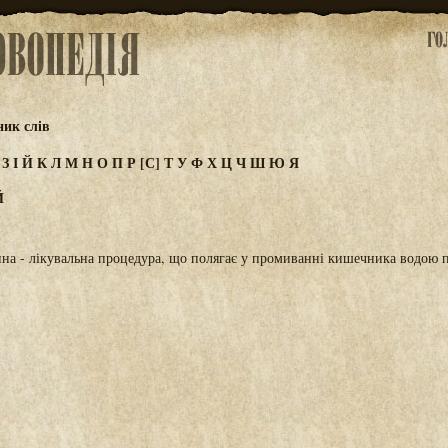
ик слів
Ж
З
І
Й
К
Л
М
Н
О
П
Р
[С]
Т
У
Ф
Х
Ц
Ч
Ш
Ю
Я
Й
нна - лікувальна процедура, що полягає у промиванні кишечника водою п