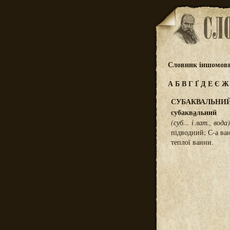
Словник іншомовн
А
Б
В
Г
Ґ
Д
Е
Є
СУБАКВАЛЬНИ
субакв
а
льний
(суб... і лат., вода)
підводний; С-а ва
теплої ванни.