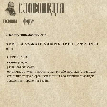
Словник іншомовник слів
А
Б
В
Г
Ґ
Д
Е
Є
Ж
З
І
Й
К
Л
М
Н
О
П
Р
[С]
Т
У
Ф
Х
Ц
Ч
Ш
Ю
Я
СТРИКТУРА
стрикт
у
ра
; ж.
(лат., від стискаю)
органічне звуження просвіту каналу або протоки (стравоходу,
сечівника тощо) в організмі людини або тварини внаслідок
запалення, поранення і т. ін.