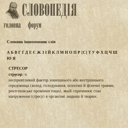
Словник іншомовник слів
А
Б
В
Г
Ґ
Д
Е
Є
Ж
З
І
Й
К
Л
М
Н
О
П
Р
[С]
Т
У
Ф
Х
Ц
Ч
Ш
Ю
Я
СТРЕСОР
стр
е
сор
; ч.
несприятливий фактор зовнішнього або внутрішнього
середовища (холод, голодування, психічні й фізичні травми,
рентгенівське проміння тощо), який спричинює стан
напруження (стресу) в організмі людини й тварин.