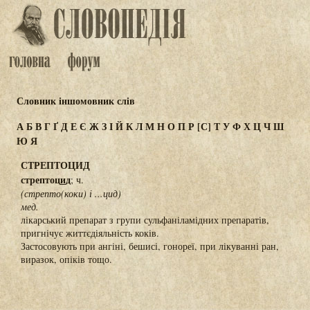
Словник іншомовник слів
А
Б
В
Г
Ґ
Д
Е
Є
Ж
З
І
Й
К
Л
М
Н
О
П
Р
[С]
Т
У
Ф
Х
Ц
Ч
Ш
Ю
Я
СТРЕПТОЦИД
стрептоц
и
д
; ч.
(стрепто(коки) і ...цид)
мед.
лікарський препарат з групи сульфаніламідних препаратів,
пригнічує життєдіяльність коків.
Застосовують при ангіні, бешисі, гонореї, при лікуванні ран,
виразок, опіків тощо.